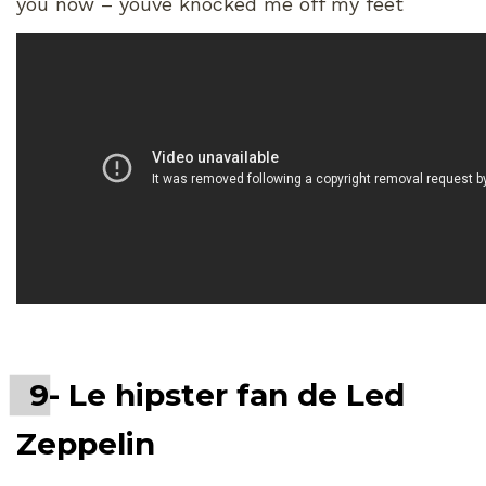
you now – youve knocked me off my feet
9- Le hipster fan de Led
Zeppelin