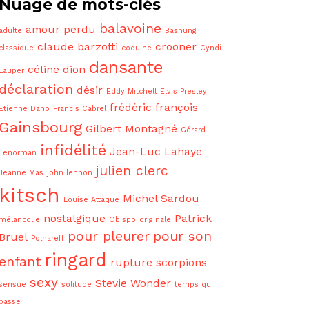
Nuage de mots-clés
balavoine
amour perdu
adulte
Bashung
claude barzotti
crooner
classique
coquine
Cyndi
dansante
céline dion
Lauper
déclaration
désir
Eddy Mitchell
Elvis Presley
frédéric françois
Etienne Daho
Francis Cabrel
Gainsbourg
Gilbert Montagné
Gérard
infidélité
Jean-Luc Lahaye
Lenorman
julien clerc
Jeanne Mas
john lennon
kitsch
Michel Sardou
Louise Attaque
nostalgique
Patrick
mélancolie
Obispo
originale
pour pleurer
pour son
Bruel
Polnareff
ringard
enfant
rupture
scorpions
sexy
Stevie Wonder
sensue
solitude
temps qui
passe