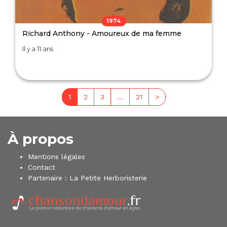
1974
Richard Anthony - Amoureux de ma femme
Il y a 11 ans
1
2
3
…
21
>
À propos
Mentions légales
Contact
Partenaire :
La Petite Herboristerie