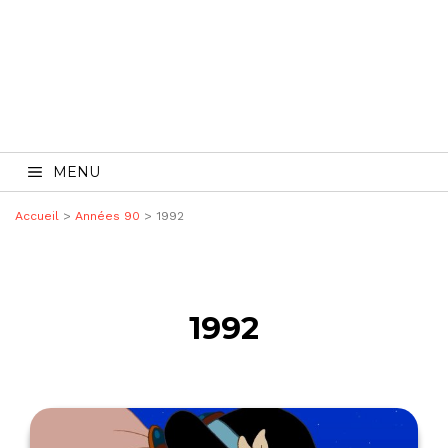
MENU
Accueil
>
Années 90
> 1992
1992