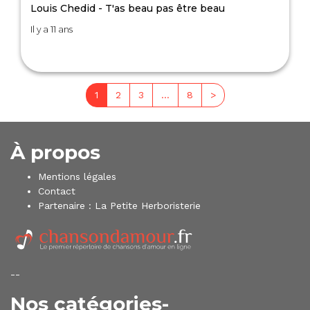
Louis Chedid - T'as beau pas être beau
Il y a 11 ans
1
2
3
…
8
>
À propos
Mentions légales
Contact
Partenaire :
La Petite Herboristerie
--
Nos catégories-