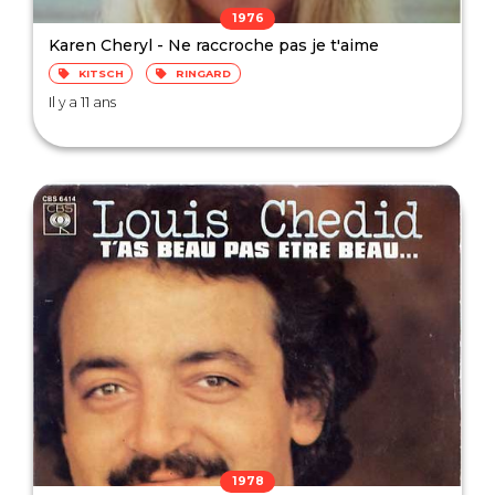
1976
Karen Cheryl - Ne raccroche pas je t'aime
KITSCH
RINGARD
Il y a 11 ans
1978