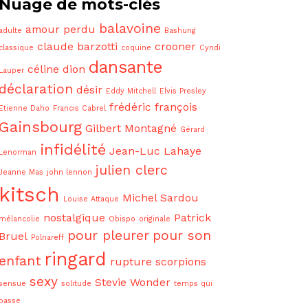
Nuage de mots-clés
balavoine
amour perdu
adulte
Bashung
claude barzotti
crooner
classique
coquine
Cyndi
dansante
céline dion
Lauper
déclaration
désir
Eddy Mitchell
Elvis Presley
frédéric françois
Etienne Daho
Francis Cabrel
Gainsbourg
Gilbert Montagné
Gérard
infidélité
Jean-Luc Lahaye
Lenorman
julien clerc
Jeanne Mas
john lennon
kitsch
Michel Sardou
Louise Attaque
nostalgique
Patrick
mélancolie
Obispo
originale
pour pleurer
pour son
Bruel
Polnareff
ringard
enfant
rupture
scorpions
sexy
Stevie Wonder
sensue
solitude
temps qui
passe