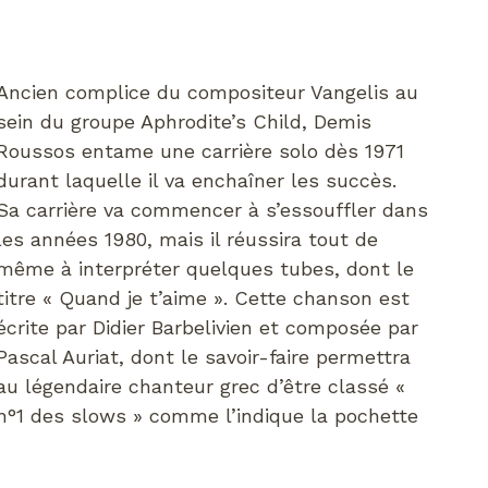
Ancien complice du compositeur Vangelis au
sein du groupe Aphrodite’s Child, Demis
Roussos entame une carrière solo dès 1971
durant laquelle il va enchaîner les succès.
Sa carrière va commencer à s’essouffler dans
les années 1980, mais il réussira tout de
même à interpréter quelques tubes, dont le
titre « Quand je t’aime ». Cette chanson est
écrite par Didier Barbelivien et composée par
Pascal Auriat, dont le savoir-faire permettra
au légendaire chanteur grec d’être classé «
n°1 des slows » comme l’indique la pochette