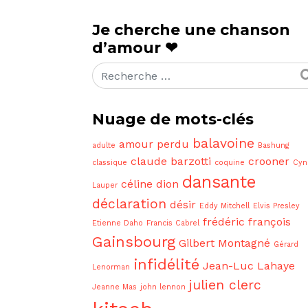
Je cherche une chanson
d’amour ❤
Rechercher
Nuage de mots-clés
balavoine
amour perdu
adulte
Bashung
claude barzotti
crooner
classique
coquine
Cyn
dansante
céline dion
Lauper
déclaration
désir
Eddy Mitchell
Elvis Presley
frédéric françois
Etienne Daho
Francis Cabrel
Gainsbourg
Gilbert Montagné
Gérard
infidélité
Jean-Luc Lahaye
Lenorman
julien clerc
Jeanne Mas
john lennon