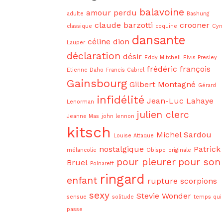
balavoine
amour perdu
adulte
Bashung
claude barzotti
crooner
classique
coquine
Cyn
dansante
céline dion
Lauper
déclaration
désir
Eddy Mitchell
Elvis Presley
frédéric françois
Etienne Daho
Francis Cabrel
Gainsbourg
Gilbert Montagné
Gérard
infidélité
Jean-Luc Lahaye
Lenorman
julien clerc
Jeanne Mas
john lennon
kitsch
Michel Sardou
Louise Attaque
nostalgique
Patrick
mélancolie
Obispo
originale
pour pleurer
pour son
Bruel
Polnareff
ringard
enfant
rupture
scorpions
sexy
Stevie Wonder
sensue
solitude
temps qui
passe