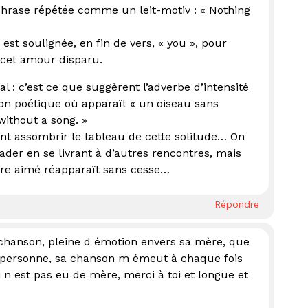
phrase répétée comme un leit-motiv : « Nothing
st soulignée, en fin de vers, « you », pour
e cet amour disparu.
l : c’est ce que suggèrent l’adverbe d’intensité
on poétique où apparaît « un oiseau sans
without a song. »
nt assombrir le tableau de cette solitude… On
ader en se livrant à d’autres rencontres, mais
être aimé réapparaît sans cesse…
Répondre
chanson, pleine d émotion envers sa mère, que
e personne, sa chanson m émeut à chaque fois
i n est pas eu de mère, merci à toi et longue et