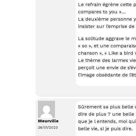
Le refrain égrène cette 
compares to you »…
La deuxième personne y e
insister sur l’emprise d
La solitude aggrave le ma
« so », et une comparais
chanson », « Like a bird 
Le thème des larmes vie
perçoit une envie de s’év
l’image obsédante de l’
Sûrement sa plus belle 
dire de plus ? une bell
Meurville
que je l entends, moi qu
26/01/2023
belle vie, si je puis dire.