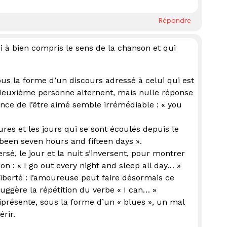
Répondre
i à bien compris le sens de la chanson et qui
ous la forme d’un discours adressé à celui qui est
a deuxième personne alternent, mais nulle réponse
ence de l’être aimé semble irrémédiable : « you
ures et les jours qui se sont écoulés depuis le
s been seven hours and fifteen days ».
sé, le jour et la nuit s’inversent, pour montrer
ion : « I go out every night and sleep all day… »
 liberté : l’amoureuse peut faire désormais ce
uggère la répétition du verbe « I can… »
présente, sous la forme d’un « blues », un mal
rir.