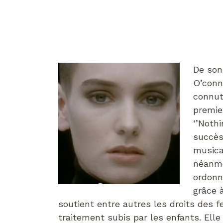
De son
O’conn
connut
premie
‘’Noth
succès
musica
néanmo
ordonné
grâce 
soutient entre autres les droits des 
traitement subis par les enfants. Elle