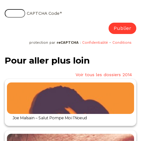
CAPTCHA Code
*
protection par
reCAPTCHA
:
Confidentialité
-
Conditions
Pour aller plus loin
Voir tous les dossiers 2014
Joe Malsain – Salut Pompe Moi l’Noeud