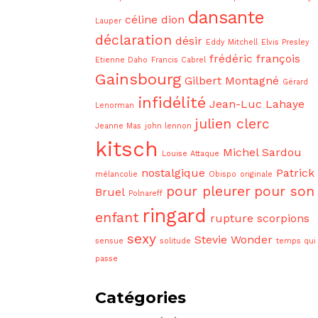
dansante
céline dion
Lauper
déclaration
désir
Eddy Mitchell
Elvis Presley
frédéric françois
Etienne Daho
Francis Cabrel
Gainsbourg
Gilbert Montagné
Gérard
infidélité
Jean-Luc Lahaye
Lenorman
julien clerc
Jeanne Mas
john lennon
kitsch
Michel Sardou
Louise Attaque
nostalgique
Patrick
mélancolie
Obispo
originale
pour pleurer
pour son
Bruel
Polnareff
ringard
enfant
rupture
scorpions
sexy
Stevie Wonder
sensue
solitude
temps qui
passe
Catégories