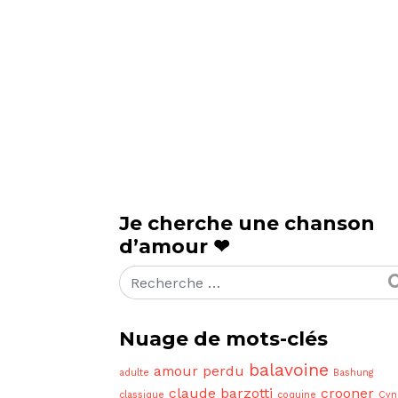
Je cherche une chanson
d’amour ❤
Rechercher
Nuage de mots-clés
balavoine
amour perdu
adulte
Bashung
claude barzotti
crooner
classique
coquine
Cyn