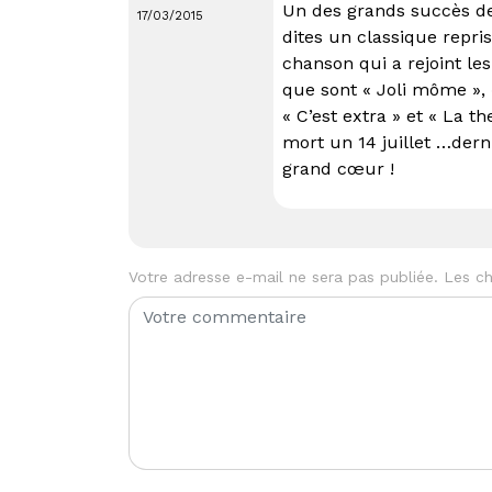
Un des grands succès de
17/03/2015
dites un classique repri
chanson qui a rejoint l
que sont « Joli môme », 
« C’est extra » et « La t
mort un 14 juillet …dern
grand cœur !
Votre adresse e-mail ne sera pas publiée.
Les ch