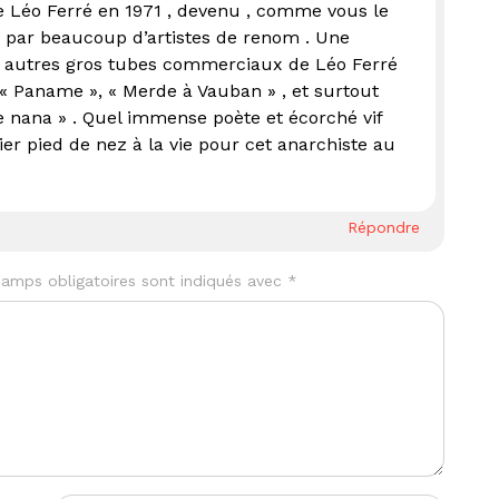
 Léo Ferré en 1971 , devenu , comme vous le
s par beaucoup d’artistes de renom . Une
es autres gros tubes commerciaux de Léo Ferré
« Paname », « Merde à Vauban » , et surtout
he nana » . Quel immense poète et écorché vif
ier pied de nez à la vie pour cet anarchiste au
Répondre
amps obligatoires sont indiqués avec
*