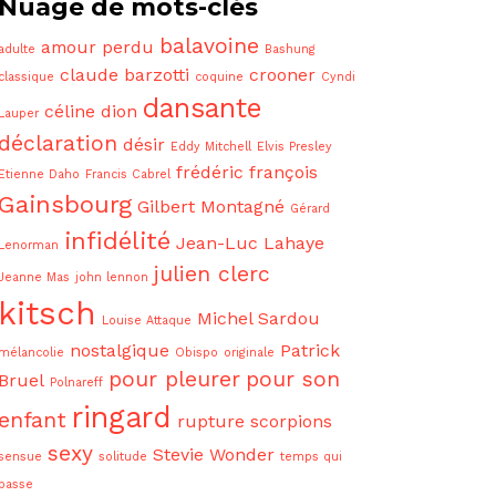
Nuage de mots-clés
balavoine
amour perdu
adulte
Bashung
claude barzotti
crooner
classique
coquine
Cyndi
dansante
céline dion
Lauper
déclaration
désir
Eddy Mitchell
Elvis Presley
frédéric françois
Etienne Daho
Francis Cabrel
Gainsbourg
Gilbert Montagné
Gérard
infidélité
Jean-Luc Lahaye
Lenorman
julien clerc
Jeanne Mas
john lennon
kitsch
Michel Sardou
Louise Attaque
nostalgique
Patrick
mélancolie
Obispo
originale
pour pleurer
pour son
Bruel
Polnareff
ringard
enfant
rupture
scorpions
sexy
Stevie Wonder
sensue
solitude
temps qui
passe