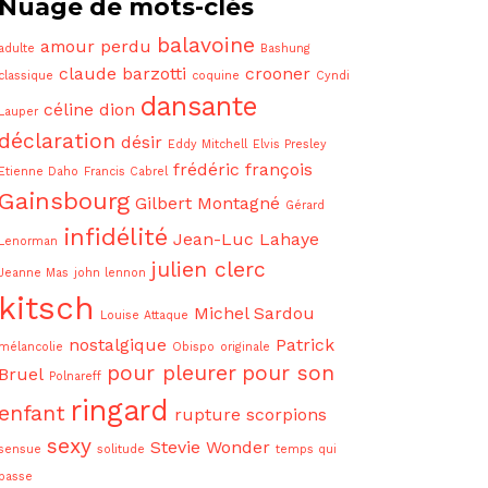
Nuage de mots-clés
balavoine
amour perdu
adulte
Bashung
claude barzotti
crooner
classique
coquine
Cyndi
dansante
céline dion
Lauper
déclaration
désir
Eddy Mitchell
Elvis Presley
frédéric françois
Etienne Daho
Francis Cabrel
Gainsbourg
Gilbert Montagné
Gérard
infidélité
Jean-Luc Lahaye
Lenorman
julien clerc
Jeanne Mas
john lennon
kitsch
Michel Sardou
Louise Attaque
nostalgique
Patrick
mélancolie
Obispo
originale
pour pleurer
pour son
Bruel
Polnareff
ringard
enfant
rupture
scorpions
sexy
Stevie Wonder
sensue
solitude
temps qui
passe