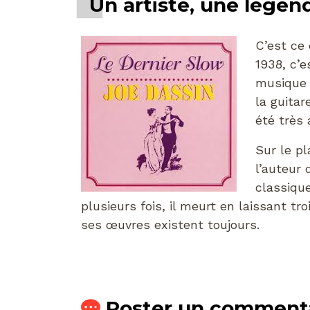
Un artiste, une légen
C’est ce 
1938, c’e
musique 
la guitar
été très 
Sur le pl
l’auteur
classiqu
plusieurs fois, il meurt en laissant tro
ses œuvres existent toujours.
Poster un comment