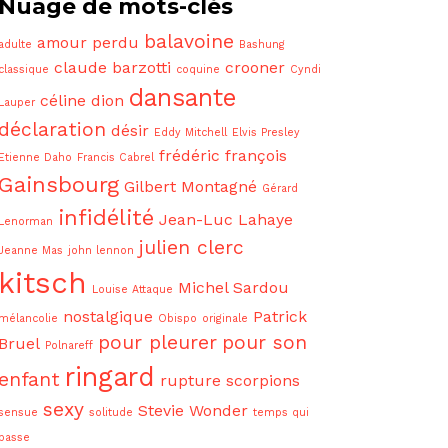
Nuage de mots-clés
balavoine
amour perdu
adulte
Bashung
claude barzotti
crooner
classique
coquine
Cyndi
dansante
céline dion
Lauper
déclaration
désir
Eddy Mitchell
Elvis Presley
frédéric françois
Etienne Daho
Francis Cabrel
Gainsbourg
Gilbert Montagné
Gérard
infidélité
Jean-Luc Lahaye
Lenorman
julien clerc
Jeanne Mas
john lennon
kitsch
Michel Sardou
Louise Attaque
nostalgique
Patrick
mélancolie
Obispo
originale
pour pleurer
pour son
Bruel
Polnareff
ringard
enfant
rupture
scorpions
sexy
Stevie Wonder
sensue
solitude
temps qui
passe