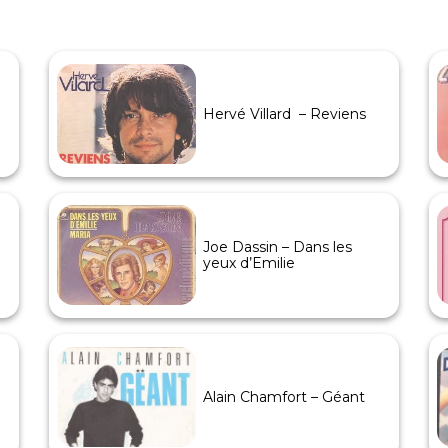
Hervé Villard – Reviens
Joe Dassin – Dans les
yeux d’Emilie
Alain Chamfort – Géant