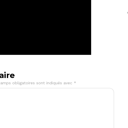
aire
amps obligatoires sont indiqués avec
*