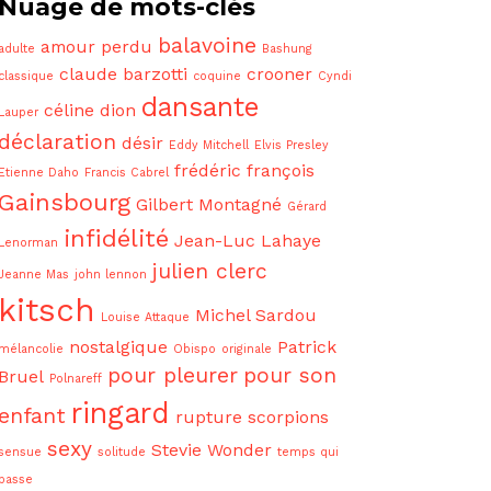
Nuage de mots-clés
balavoine
amour perdu
adulte
Bashung
claude barzotti
crooner
classique
coquine
Cyndi
dansante
céline dion
Lauper
déclaration
désir
Eddy Mitchell
Elvis Presley
frédéric françois
Etienne Daho
Francis Cabrel
Gainsbourg
Gilbert Montagné
Gérard
infidélité
Jean-Luc Lahaye
Lenorman
julien clerc
Jeanne Mas
john lennon
kitsch
Michel Sardou
Louise Attaque
nostalgique
Patrick
mélancolie
Obispo
originale
pour pleurer
pour son
Bruel
Polnareff
ringard
enfant
rupture
scorpions
sexy
Stevie Wonder
sensue
solitude
temps qui
passe