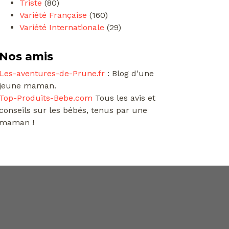
Triste
(80)
Variété Française
(160)
Variété Internationale
(29)
Nos amis
Les-aventures-de-Prune.fr
: Blog d'une
jeune maman.
Top-Produits-Bebe.com
Tous les avis et
conseils sur les bébés, tenus par une
maman !