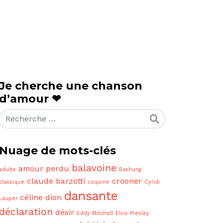
Je cherche une chanson
d’amour ❤
Rechercher
Nuage de mots-clés
balavoine
amour perdu
adulte
Bashung
claude barzotti
crooner
classique
coquine
Cyndi
dansante
céline dion
Lauper
déclaration
désir
Eddy Mitchell
Elvis Presley