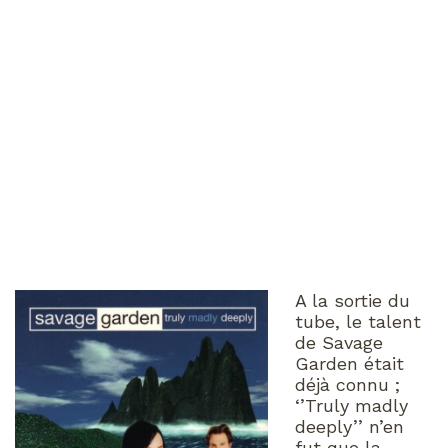
A la sortie du
tube, le talent
de Savage
Garden était
déjà connu ;
‘’Truly madly
deeply’’ n’en
fut que la