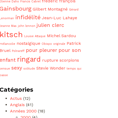
frédéric françois
Etienne Daho
Francis Cabrel
Gainsbourg
Gilbert Montagné
Gérard
infidélité
Jean-Luc Lahaye
Lenorman
julien clerc
Jeanne Mas
john lennon
kitsch
Michel Sardou
Louise Attaque
nostalgique
Patrick
mélancolie
Obispo
originale
pour pleurer
pour son
Bruel
Polnareff
ringard
enfant
rupture
scorpions
sexy
Stevie Wonder
sensue
solitude
temps qui
passe
Catégories
Actus
(12)
Anglais
(41)
Années 2000
(18)
2000
(4)