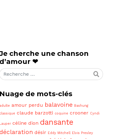
Je cherche une chanson
d’amour ❤
Rechercher
Nuage de mots-clés
balavoine
amour perdu
adulte
Bashung
claude barzotti
crooner
classique
coquine
Cyndi
dansante
céline dion
Lauper
déclaration
désir
Eddy Mitchell
Elvis Presley