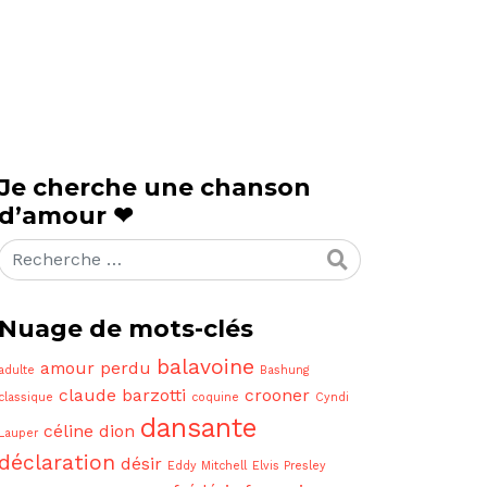
Je cherche une chanson
d’amour ❤
Rechercher
Nuage de mots-clés
balavoine
amour perdu
adulte
Bashung
claude barzotti
crooner
classique
coquine
Cyndi
dansante
céline dion
Lauper
déclaration
désir
Eddy Mitchell
Elvis Presley