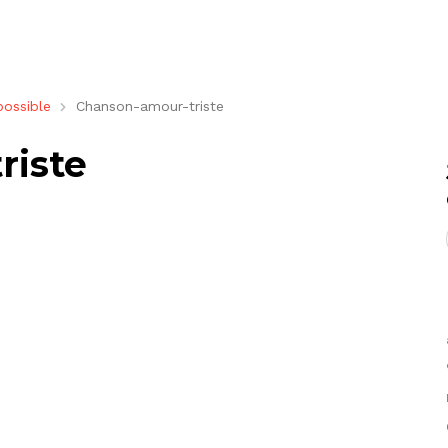
possible
Chanson-amour-triste
riste