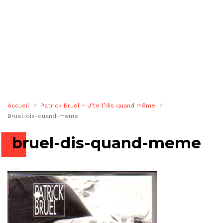
Accueil
Patrick Bruel – J’te l’dis quand même
Bruel-dis-quand-meme
bruel-dis-quand-meme