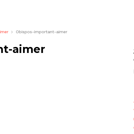
imer
Obispos-important-aimer
nt-aimer