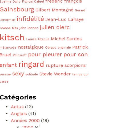
frédéric françois
Etienne Daho
Francis Cabrel
Gainsbourg
Gilbert Montagné
Gérard
infidélité
Jean-Luc Lahaye
Lenorman
julien clerc
Jeanne Mas
john lennon
kitsch
Michel Sardou
Louise Attaque
nostalgique
Patrick
mélancolie
Obispo
originale
pour pleurer
pour son
Bruel
Polnareff
ringard
enfant
rupture
scorpions
sexy
Stevie Wonder
sensue
solitude
temps qui
passe
Catégories
Actus
(12)
Anglais
(41)
Années 2000
(18)
2000
(4)