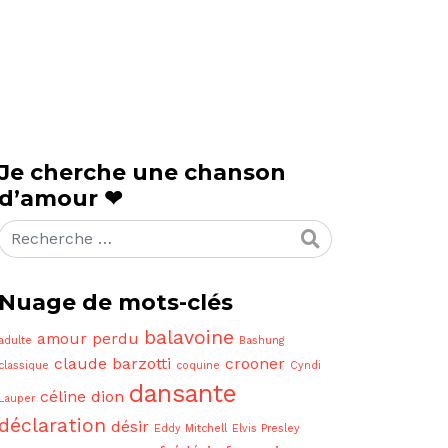
Je cherche une chanson
d’amour ❤
Rechercher
Nuage de mots-clés
balavoine
amour perdu
adulte
Bashung
claude barzotti
crooner
classique
coquine
Cyndi
dansante
céline dion
Lauper
déclaration
désir
Eddy Mitchell
Elvis Presley