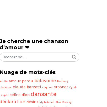
Je cherche une chanson
d’amour ❤
Rechercher
Nuage de mots-clés
balavoine
amour perdu
adulte
Bashung
claude barzotti
crooner
classique
coquine
Cyndi
dansante
céline dion
Lauper
déclaration
désir
Eddy Mitchell
Elvis Presley