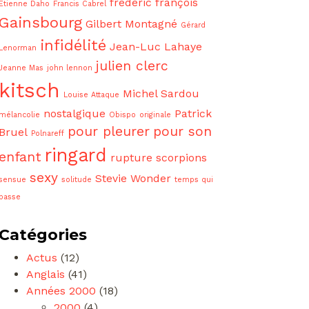
frédéric françois
Etienne Daho
Francis Cabrel
Gainsbourg
Gilbert Montagné
Gérard
infidélité
Jean-Luc Lahaye
Lenorman
julien clerc
Jeanne Mas
john lennon
kitsch
Michel Sardou
Louise Attaque
nostalgique
Patrick
mélancolie
Obispo
originale
pour pleurer
pour son
Bruel
Polnareff
ringard
enfant
rupture
scorpions
sexy
Stevie Wonder
sensue
solitude
temps qui
passe
Catégories
Actus
(12)
Anglais
(41)
Années 2000
(18)
2000
(4)