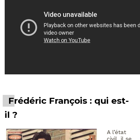
Frédéric François : qui est-
il ?
A l’état
civil, il se