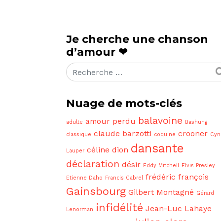
Je cherche une chanson
d’amour ❤
Rechercher
Nuage de mots-clés
balavoine
amour perdu
adulte
Bashung
claude barzotti
crooner
classique
coquine
Cyn
dansante
céline dion
Lauper
déclaration
désir
Eddy Mitchell
Elvis Presley
frédéric françois
Etienne Daho
Francis Cabrel
Gainsbourg
Gilbert Montagné
Gérard
infidélité
Jean-Luc Lahaye
Lenorman