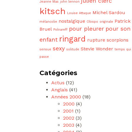
julien clerc
Jeanne Mas
john lennon
kitsch
Michel Sardou
Louise Attaque
nostalgique
Patrick
mélancolie
Obispo
originale
pour pleurer
pour son
Bruel
Polnareff
ringard
enfant
rupture
scorpions
sexy
Stevie Wonder
sensue
solitude
temps qui
passe
Catégories
Actus
(12)
Anglais
(41)
Années 2000
(18)
2000
(4)
2001
(1)
2002
(3)
2003
(4)