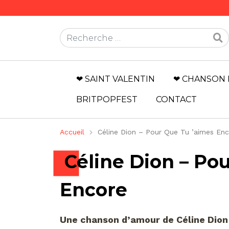
Rechercher
❤ SAINT VALENTIN
❤ CHANSON 
BRITPOPFEST
CONTACT
Accueil
Céline Dion – Pour Que Tu ’aimes En
Céline Dion – Po
Encore
Une chanson d’amour de Céline Dion