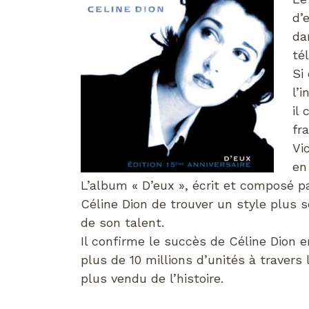
d’
da
té
Si
l’
il
fr
Vi
en
L’album « D’eux », écrit et composé 
Céline Dion de trouver un style plus s
de son talent.
Il confirme le succès de Céline Dion e
plus de 10 millions d’unités à traver
plus vendu de l’histoire.