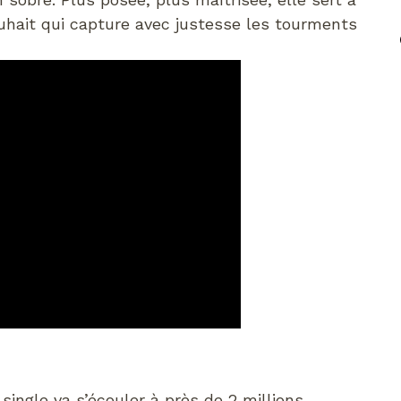
uhait qui capture avec justesse les tourments
 single va s’écouler à près de 2 millions