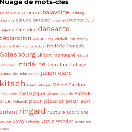
Nuage de mots-clés
balavoine
amour perdu
adulte
Bashung
claude barzotti
crooner
classique
coquine
Cyndi
dansante
céline dion
Lauper
déclaration
désir
Eddy Mitchell
Elvis Presley
frédéric françois
Etienne Daho
Francis Cabrel
Gainsbourg
Gilbert Montagné
Gérard
infidélité
Jean-Luc Lahaye
Lenorman
julien clerc
Jeanne Mas
john lennon
kitsch
Michel Sardou
Louise Attaque
nostalgique
Patrick
mélancolie
Obispo
originale
pour pleurer
pour son
Bruel
Polnareff
ringard
enfant
rupture
scorpions
sexy
Stevie Wonder
sensue
solitude
temps qui
passe