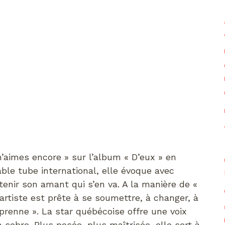
m’aimes encore » sur l’album « D’eux » en
ble tube international, elle évoque avec
enir son amant qui s’en va. A la manière de «
artiste est prête à se soumettre, à changer, à
prenne ». La star québécoise offre une voix
on sobre. Plus posée, plus maîtrisée, elle sert à