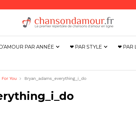
D’AMOUR PAR ANNÉE
❤ PAR STYLE
❤ PAR
 For You
Bryan_adams_everything_i_do
rything_i_do