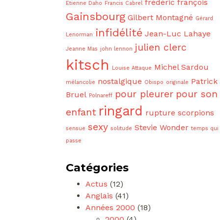
frédéric françois
Etienne Daho
Francis Cabrel
Gainsbourg
Gilbert Montagné
Gérard
infidélité
Jean-Luc Lahaye
Lenorman
julien clerc
Jeanne Mas
john lennon
kitsch
Michel Sardou
Louise Attaque
nostalgique
Patrick
mélancolie
Obispo
originale
pour pleurer
pour son
Bruel
Polnareff
ringard
enfant
rupture
scorpions
sexy
Stevie Wonder
sensue
solitude
temps qui
passe
Catégories
Actus
(12)
Anglais
(41)
Années 2000
(18)
2000
(4)