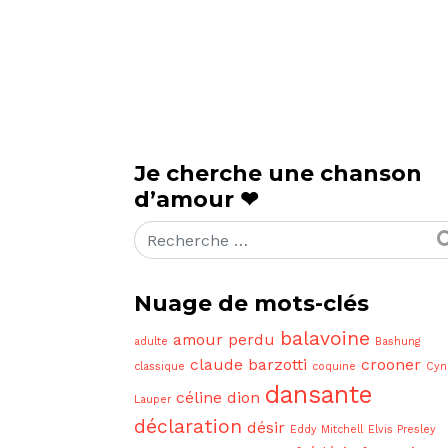
Je cherche une chanson
d’amour ❤
Rechercher
Nuage de mots-clés
balavoine
amour perdu
adulte
Bashung
claude barzotti
crooner
classique
coquine
Cyn
dansante
céline dion
Lauper
déclaration
désir
Eddy Mitchell
Elvis Presley