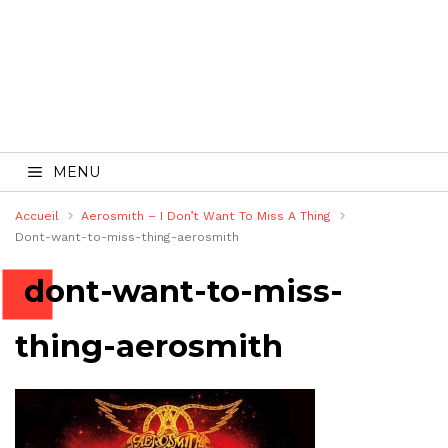
MENU
Accueil
Aerosmith – I Don’t Want To Miss A Thing
Dont-want-to-miss-thing-aerosmith
dont-want-to-miss-
thing-aerosmith