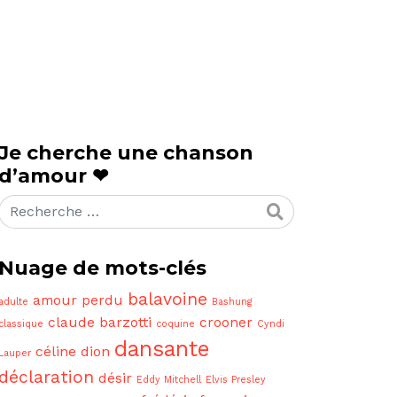
Je cherche une chanson
d’amour ❤
Rechercher
Nuage de mots-clés
balavoine
amour perdu
adulte
Bashung
claude barzotti
crooner
classique
coquine
Cyndi
dansante
céline dion
Lauper
déclaration
désir
Eddy Mitchell
Elvis Presley