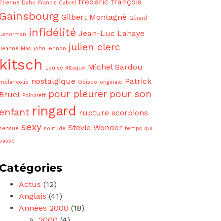
frédéric françois
Etienne Daho
Francis Cabrel
Gainsbourg
Gilbert Montagné
Gérard
infidélité
Jean-Luc Lahaye
Lenorman
julien clerc
Jeanne Mas
john lennon
kitsch
Michel Sardou
Louise Attaque
nostalgique
Patrick
mélancolie
Obispo
originale
pour pleurer
pour son
Bruel
Polnareff
ringard
enfant
rupture
scorpions
sexy
Stevie Wonder
sensue
solitude
temps qui
passe
Catégories
Actus
(12)
Anglais
(41)
Années 2000
(18)
2000
(4)