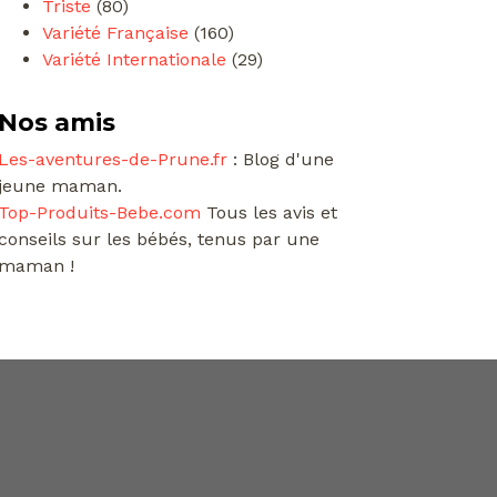
Triste
(80)
Variété Française
(160)
Variété Internationale
(29)
Nos amis
Les-aventures-de-Prune.fr
: Blog d'une
jeune maman.
Top-Produits-Bebe.com
Tous les avis et
conseils sur les bébés, tenus par une
maman !