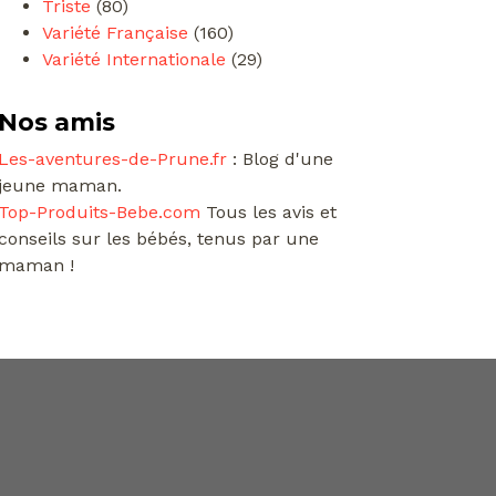
Triste
(80)
Variété Française
(160)
Variété Internationale
(29)
Nos amis
Les-aventures-de-Prune.fr
: Blog d'une
jeune maman.
Top-Produits-Bebe.com
Tous les avis et
conseils sur les bébés, tenus par une
maman !