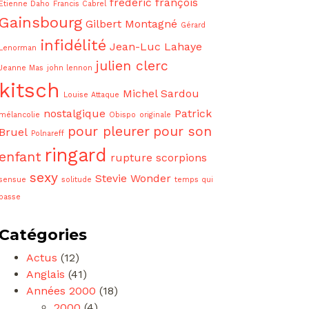
frédéric françois
Etienne Daho
Francis Cabrel
Gainsbourg
Gilbert Montagné
Gérard
infidélité
Jean-Luc Lahaye
Lenorman
julien clerc
Jeanne Mas
john lennon
kitsch
Michel Sardou
Louise Attaque
nostalgique
Patrick
mélancolie
Obispo
originale
pour pleurer
pour son
Bruel
Polnareff
ringard
enfant
rupture
scorpions
sexy
Stevie Wonder
sensue
solitude
temps qui
passe
Catégories
Actus
(12)
Anglais
(41)
Années 2000
(18)
2000
(4)