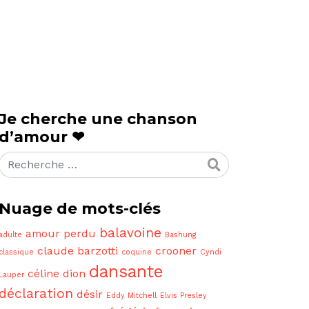
Je cherche une chanson
d’amour ❤
Rechercher
Nuage de mots-clés
balavoine
amour perdu
adulte
Bashung
claude barzotti
crooner
classique
coquine
Cyndi
dansante
céline dion
Lauper
déclaration
désir
Eddy Mitchell
Elvis Presley