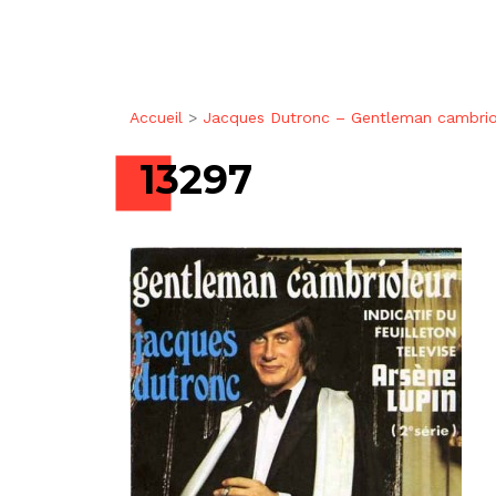
Accueil
>
Jacques Dutronc – Gentleman cambrio
13297