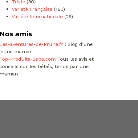
Triste
(80)
Variété Française
(160)
Variété Internationale
(29)
Nos amis
Les-aventures-de-Prune.fr
: Blog d'une
jeune maman.
Top-Produits-Bebe.com
Tous les avis et
conseils sur les bébés, tenus par une
maman !