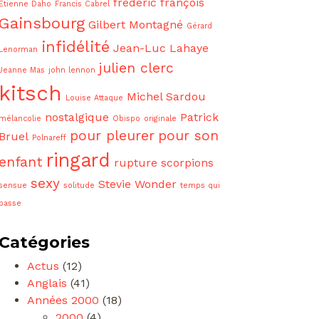
frédéric françois
Etienne Daho
Francis Cabrel
Gainsbourg
Gilbert Montagné
Gérard
infidélité
Jean-Luc Lahaye
Lenorman
julien clerc
Jeanne Mas
john lennon
kitsch
Michel Sardou
Louise Attaque
nostalgique
Patrick
mélancolie
Obispo
originale
pour pleurer
pour son
Bruel
Polnareff
ringard
enfant
rupture
scorpions
sexy
Stevie Wonder
sensue
solitude
temps qui
passe
Catégories
Actus
(12)
Anglais
(41)
Années 2000
(18)
2000
(4)