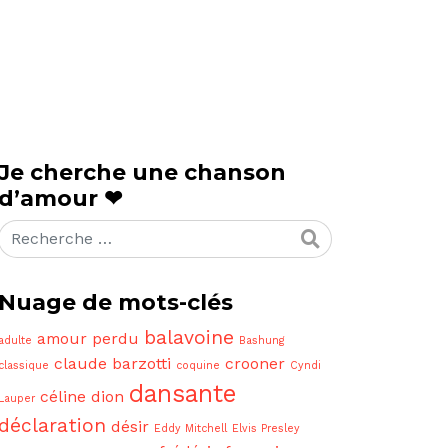
Je cherche une chanson
d’amour ❤
Rechercher
Nuage de mots-clés
balavoine
amour perdu
adulte
Bashung
claude barzotti
crooner
classique
coquine
Cyndi
dansante
céline dion
Lauper
déclaration
désir
Eddy Mitchell
Elvis Presley