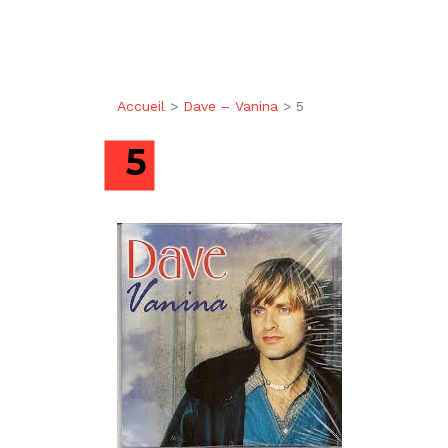
Accueil
>
Dave – Vanina
>
5
5