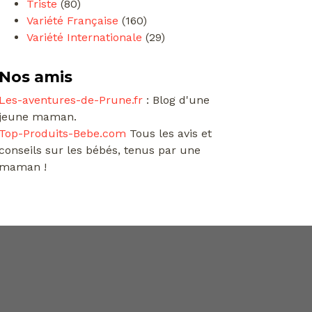
Triste
(80)
Variété Française
(160)
Variété Internationale
(29)
Nos amis
Les-aventures-de-Prune.fr
: Blog d'une
jeune maman.
Top-Produits-Bebe.com
Tous les avis et
conseils sur les bébés, tenus par une
maman !