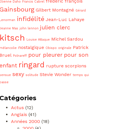
frédéric françois
Etienne Daho
Francis Cabrel
Gainsbourg
Gilbert Montagné
Gérard
infidélité
Jean-Luc Lahaye
Lenorman
julien clerc
Jeanne Mas
john lennon
kitsch
Michel Sardou
Louise Attaque
nostalgique
Patrick
mélancolie
Obispo
originale
pour pleurer
pour son
Bruel
Polnareff
ringard
enfant
rupture
scorpions
sexy
Stevie Wonder
sensue
solitude
temps qui
passe
Catégories
Actus
(12)
Anglais
(41)
Années 2000
(18)
2000
(4)