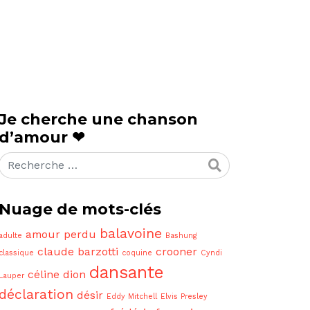
Je cherche une chanson
d’amour ❤
Rechercher
Nuage de mots-clés
balavoine
amour perdu
adulte
Bashung
claude barzotti
crooner
classique
coquine
Cyndi
dansante
céline dion
Lauper
déclaration
désir
Eddy Mitchell
Elvis Presley