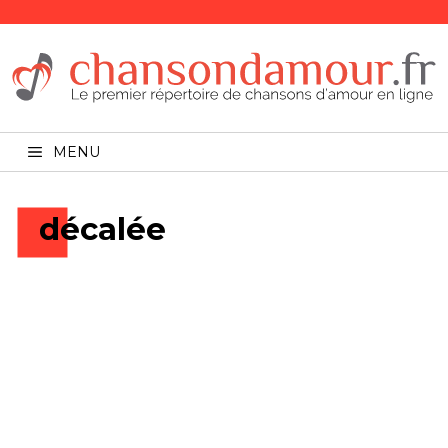
MENU
décalée